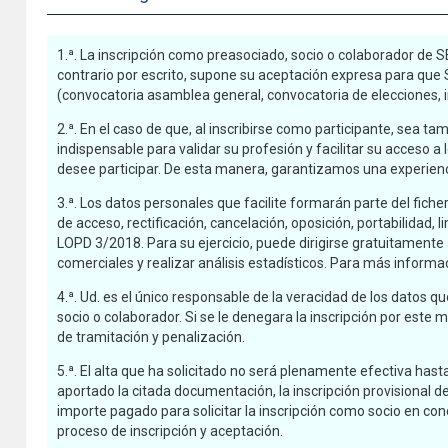
1.ª. La inscripción como preasociado, socio o colaborador de
contrario por escrito, supone su aceptación expresa para que 
(convocatoria asamblea general, convocatoria de elecciones, i
2.ª. En el caso de que, al inscribirse como participante, sea 
indispensable para validar su profesión y facilitar su acceso 
desee participar. De esta manera, garantizamos una experienci
3.ª. Los datos personales que facilite formarán parte del fic
de acceso, rectificación, cancelación, oposición, portabilidad,
LOPD 3/2018. Para su ejercicio, puede dirigirse gratuitamente
comerciales y realizar análisis estadísticos. Para más informac
4.ª. Ud. es el único responsable de la veracidad de los datos 
socio o colaborador. Si se le denegara la inscripción por este
de tramitación y penalización.
5.ª. El alta que ha solicitado no será plenamente efectiva hast
aportado la citada documentación, la inscripción provisional de
importe pagado para solicitar la inscripción como socio en con
proceso de inscripción y aceptación.