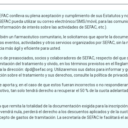
 SEFAC conlleva su plena aceptación y cumplimiento de sus Estatutos y 
SEFAC pueda utilizar su correo electrónico/SMS/móvil, para las comunic
nformación de interés sobre las actividades de SEFAC, etc.).
también un farmacéutico comunitario, le solicitamos que aporte la docume
a los eventos, actividades y otros servicios organizados por SEFAC, sin
a más ágil y eficiente para usted.
hero de preasociados, socios y colaboradores de SEFAC, respecto del que 
 limitación del tratamiento y olvido, en los términos previstos en el Re
 a la dirección: dpd@sefac.org. Utilizaremos sus datos para informar y 
ión sobre el tratamiento y sus derechos, consulte la política de privacid
que aporta y, en el caso de que estos fueran incorrectos o no respondier
 motivo, tan solo tendrá derecho a recuperar el 50 % de la cuota adelan
a que remita la totalidad de la documentación exigida para la inscripción
vendrá nula, perderá el derecho a los descuentos aplicados y de la cuota
cepto de gastos de tramitación. La secretaría de SEFAC le facilitará el 