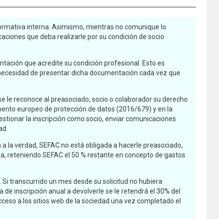
normativa interna. Asimismo, mientras no comunique lo
aciones que deba realizarle por su condición de socio
ntación que acredite su condición profesional. Esto es
 la necesidad de presentar dicha documentación cada vez que
se le reconoce al preasociado, socio o colaborador su derecho
glamento europeo de protección de datos (2016/679) y en la
gestionar la inscripción como socio, enviar comunicaciones
ad.
an a la verdad, SEFAC no está obligada a hacerle preasociado,
tada, reteniendo SEFAC el 50 % restante en concepto de gastos
. Si transcurrido un mes desde su solicitud no hubiera
 de inscripción anual a devolverle se le retendrá el 30% del
acceso a los sitios web de la sociedad una vez completado el