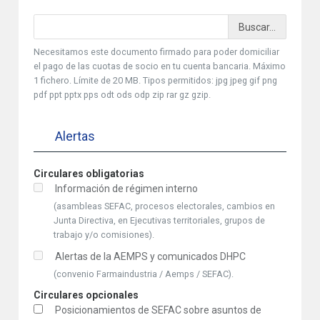
Necesitamos este documento firmado para poder domiciliar
el pago de las cuotas de socio en tu cuenta bancaria. Máximo
1 fichero. Límite de 20 MB. Tipos permitidos: jpg jpeg gif png
pdf ppt pptx pps odt ods odp zip rar gz gzip.
Alertas
Suscripciones gratuitas
Circulares obligatorias
Información de régimen interno
(asambleas SEFAC, procesos electorales, cambios en
Junta Directiva, en Ejecutivas territoriales, grupos de
trabajo y/o comisiones).
Alertas de la AEMPS y comunicados DHPC
(convenio Farmaindustria / Aemps / SEFAC).
Circulares opcionales
Posicionamientos de SEFAC sobre asuntos de